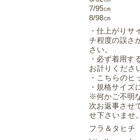
7/95㎝
8/98㎝
・仕上がりサ
チ程度の誤さ
さい。
・必ず着用す
お計りくださ
・こちらのヒ
・規格サイズ
※何かご不明
次お返事させ
せ下さいませ
フラ＆タヒチ