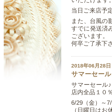
当日ご来店予
また、台風の
すでに発送済
ございます。
何卒ご了承下
2018年06月28日
サマーセール♪
サマーセール♪
店内全品１０
6/29（金）～
（日曜日はお