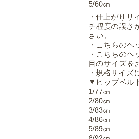
5/60㎝
・仕上がりサ
チ程度の誤さ
さい。
・こちらのヘ
・こちらのヘ
目のサイズを
・規格サイズ
▼ヒップベル
1/77㎝
2/80㎝
3/83㎝
4/86㎝
5/89㎝
6/92㎝