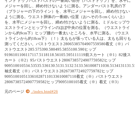
イント トップバストバストの一番高い部分（バストトップ）を、水平に
メジャーを回し、締め付けないように測る。アンダーバスト乳房の下
（ブラジャーの下のライン）を、水平にメジャーを回し、締め付けない
ように測る。ウエスト胴体の一番細い位置（おへその５cmくらい上）
を、水平にメジャーを回し、締め付けないように測る。ミドルヒップウ
エストラインとヒップラインのほぼ中央の位置を測る。（ウエストライ
ンから約9cm下）ヒップ腰の一番太いところを、水平に測る。（ウエス
トラインから約18cm下）（！）太ももが張っている人は、太もも回りも
測ってください。バストウエスト28065385704907559580着丈（※）バ
ストウエスト285.575390.580495.5855100.590ヒップ
9196101106117117.5118118.56105.595111119前スカート（※1）82後ス
カート（※2）95バストウエスト28067385724907759582ヒップ
909510010534.53535.536130.5131.5132.5133.561008711036.5134131131.5
袖丈着丈（※）バストウエスト28267387724927759782ヒップ
9095100105133610287110133610087110着丈（※）バストウエスト
28067385724907759582ヒップ9095100105着丈（※）着丈（※3）
元のページ
../index.html#26