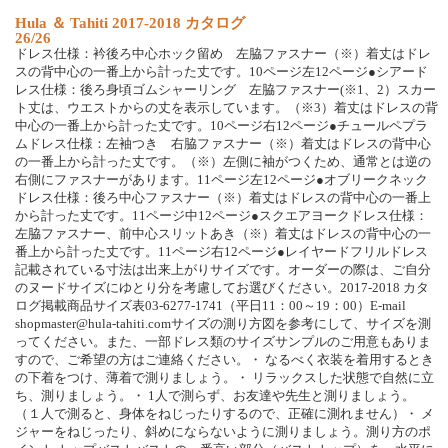
Hula ＆ Tahiti 2017-2018 カタログ
26/26
ドレス仕様：衿後ろ中心ホック留め 左脇ファスナー（※）着丈はドレ
スの背中心の一番上から計った丈です。10ページ左12ページ●シアード
レス仕様：後ろ身頃ゴムシャーリング 左脇ファスナー(※1、2）スカー
ト丈は、ウエストからの丈を表示しています。（※3）着丈はドレスの背
中心の一番上から計った丈です。10ページ右12ページ●チュールペプラ
ムドレス仕様：左袖つき 右脇ファスナー（※）着丈はドレスの背中心
の一番上から計った丈です。（※）左側に袖がつくため、通常とは逆の
右側にファスナーがあります。11ページ左12ページ●オブリークネック
ドレス仕様：後ろ中心ファスナー（※）着丈はドレスの背中心の一番上
から計った丈です。11ページ中12ページ●スクエアヨークドレス仕様：
左脇ファスナー、前中心スリットあき（※）着丈はドレスの背中心の一
番上から計った丈です。11ページ右12ページ●レイヤードフリルドレス
記載されている寸法は出来上がりサイズです。オーダーの際は、ご自分
のヌードサイズにゆとり分を考慮してお選びください。2017-2018 カタ
ログ掲載商品サイズ表03-6277-1741（平日11：00～19：00）E-mail
shopmaster@hula-tahiti.comサイズの測り方図を参考にして、サイズを測
ってください。また、一部ドレス類のサイズサンプルのご用意もありま
すので、ご希望の方はご連絡ください。・ なるべく衣装を着用するとき
の下着をつけ、薄着で測りましょう。・ リラックスした状態で自然に立
ち、測りましょう。・ 1人で測らず、お友達や先生と測りましょう。
（１人で測ると、身体をねじったりするので、正確に測れません）・ メ
ジャーをねじったり、斜めにならないように測りましょう。測り方のポ